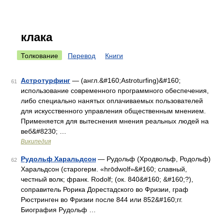
клака
Толкование
Перевод
Книги
Астротурфинг
— (англ.&#160;Astroturfing)&#160;
61
использование современного программного обеспечения,
либо специально нанятых оплачиваемых пользователей
для искусственного управления общественным мнением.
Применяется для вытеснения мнения реальных людей на
веб&#8230; …
Википедия
Рудольф Харальдсон
— Рудольф (Хродвольф, Родольф)
62
Харальдсон (старогерм. «hrōdwolf»&#160; славный,
честный волк; франк. Rodolf; (ок. 840&#160; &#160;?),
соправитель Рорика Дорестадского во Фризии, граф
Рюстринген во Фризии после 844 или 852&#160;гг.
Биография Рудольф …