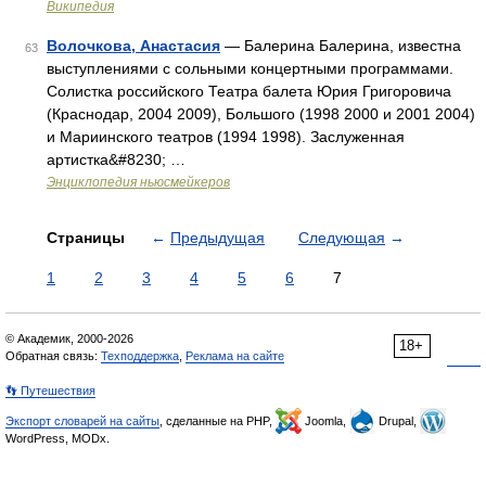
Википедия
Волочкова, Анастасия
— Балерина Балерина, известна
63
выступлениями с сольными концертными программами.
Солистка российского Театра балета Юрия Григоровича
(Краснодар, 2004 2009), Большого (1998 2000 и 2001 2004)
и Мариинского театров (1994 1998). Заслуженная
артистка&#8230; …
Энциклопедия ньюсмейкеров
Страницы
←
Предыдущая
Следующая
→
1
2
3
4
5
6
7
© Академик, 2000-2026
18+
Обратная связь:
Техподдержка
,
Реклама на сайте
👣 Путешествия
Экспорт словарей на сайты
, сделанные на PHP,
Joomla,
Drupal,
WordPress, MODx.